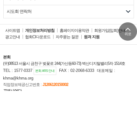
시도회 연락처
사이트맵
개인정보처리방침
홈페이지이용약관
회원가입(입회)안내
위로
광고안내
협회CI다운로드
자주묻는 질문
원격 지원
본회
(우)08513 서울시 금천구 벚꽃로 244(가산동60-73) 벽산디지털밸리5차 1514호
TEL : 1577-0337
FAX : 02-2068-6333
대표메일 :
본회 ARS 안내
khma@khma.org
직업정보제공신고번호 :
J1206120150002
공제사업단
(우)08513 서울시 금천구 벚꽃로 244(가산동60-73) 벽산디지털벨리5차 1306호
TEL:1577-9332
FAX : 1599-0515
공제사업단 홈페이지
Copyright©대한주택관리사협회. All Rights Reserved.